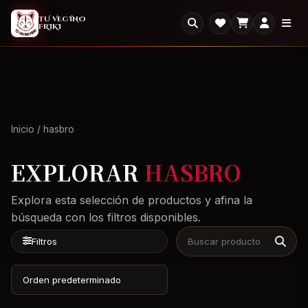
2X1
2x1 en todo el Outlet: llevate dos, paga uno.
×
TU VECINO
FRIKI
Ver Outlet
Inicio
/ hasbro
EXPLORAR
HASBRO
Explora esta selección de productos y afina la
búsqueda con los filtros disponibles.
Filtros