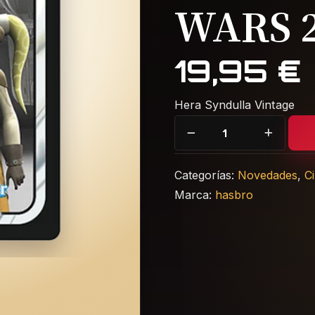
WARS 
19,95
€
Hera Syndulla Vintage
Hera Syndulla Spectre-2 9
Categorías:
Novedades
,
C
Marca:
hasbro