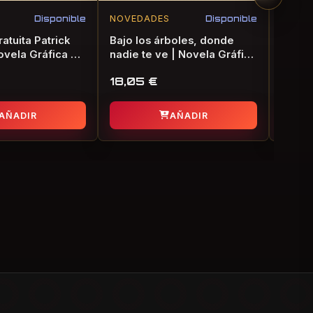
Disponible
NOVEDADES
Disponible
NOVE
atuita Patrick
Bajo los árboles, donde
The Wo
ovela Gráfica de
nadie te ve | Novela Gráfica
Manga
de Terror
18,05
€
18,1
AÑADIR
AÑADIR