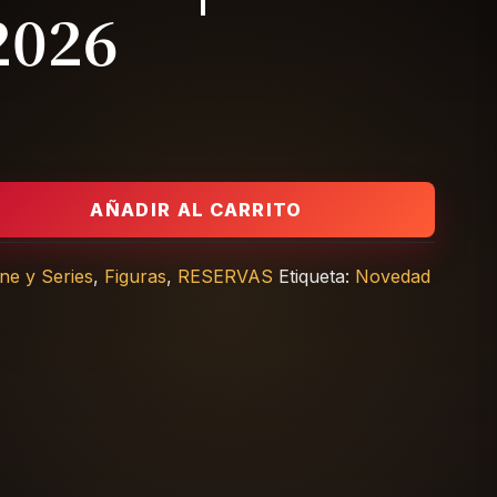
2026
,5 cm The Vintage Collection | Star Wars 2026 cantidad
AÑADIR AL CARRITO
ine y Series
,
Figuras
,
RESERVAS
Etiqueta:
Novedad