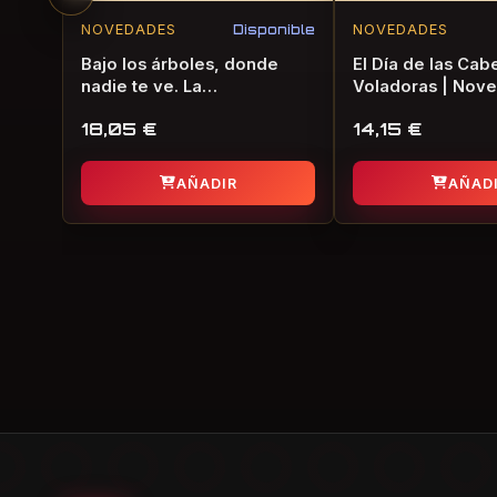
NOVEDADES
Disponible
NOVEDADES
Bajo los árboles, donde
El Día de las Cab
nadie te ve. La
Voladoras | Nove
consagración de la
de Terror
18,05
€
14,15
€
primavera | Novela Gráfica
de Terror
AÑADIR
AÑAD