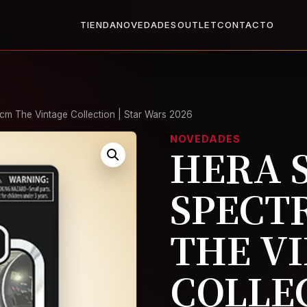
X1
2x1 en todo el Outlet: llevate dos, paga uno.
Ver Outlet
Base
TIENDA
NOVEDADES
OUTLET
CONTACTO
 cm The Vintage Collection | Star Wars 2026
NOVEDADES
HERA 
SPECTR
THE V
COLLEC