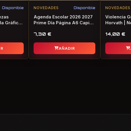
Disponible
NOVEDADES
Disponible
NOVEDADES
ezas
Agenda Escolar 2026 2027
Violencia Gr
la Gráfica
Prime Día Página A6 Capi
Horvath | N
Flower | Agenda Oficial
Terror
7,30
€
14,00
€
IR
AÑADIR