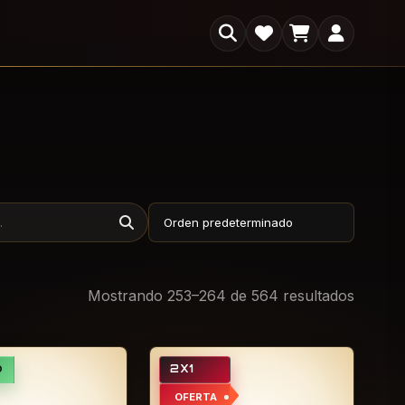
×
s
Mostrando 253–264 de 564 resultados
D
2X1
OFERTA