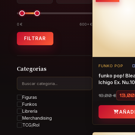
0 €
600+ €
FILTRAR
FUNKO POP
D
Categorias
funko pop! Ble
Ichigo Ex. Nu.1
13,0
18,00
€
Figuras
El precio ori
El precio act
Funkos
Librería
AÑAD
Merchandising
TCG/Rol