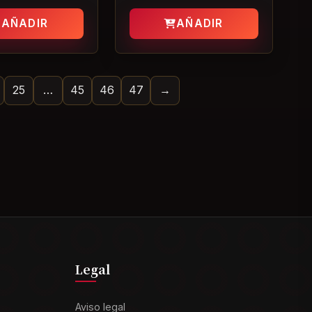
2022)
AÑADIR
AÑADIR
25
…
45
46
47
→
Legal
Aviso legal