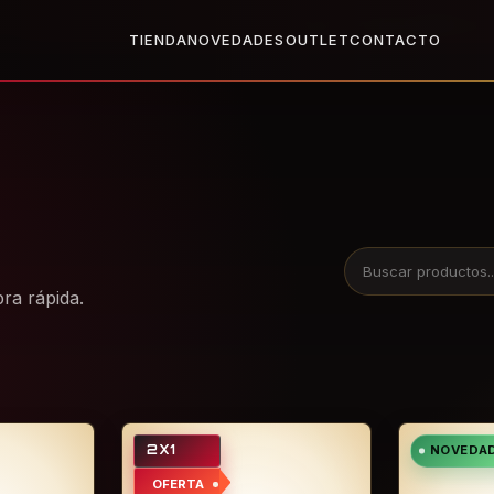
X1
2x1 en todo el Outlet: llevate dos, paga uno.
Ver Outlet
Base
TIENDA
NOVEDADES
OUTLET
CONTACTO
ra rápida.
2X1
NOVEDA
OFERTA