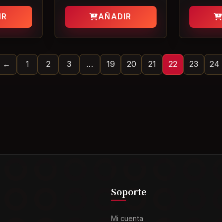
IR
AÑADIR
←
1
2
3
…
19
20
21
22
23
24
Soporte
Mi cuenta