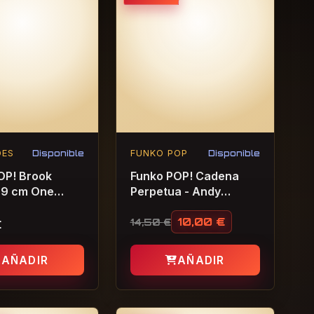
DES
Disponible
FUNKO POP
Disponible
OP! Brook
Funko POP! Cadena
 9 cm One
Perpetua - Andy
Dufresne
10,00
€
14,50
€
€
El precio original era: 14,50 
El precio actual es: 10,00 €.
AÑADIR
AÑADIR