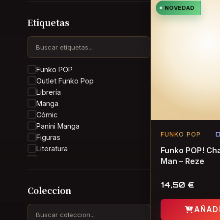
NOVEDAD
Etiquetas
Funko POP
Outlet Funko Pop
Librería
Manga
Cómic
Panini Manga
FUNKO POP
D
Figuras
Literatura
Funko POP! Ch
Guts
Man – Reze
Kentaro Miura
Berserk
14,50
€
Coleccion
Anime
Panini Comics
AÑAD
manga de terror