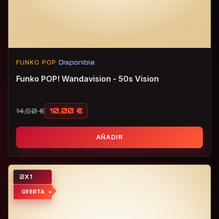
FUNKO POP
Disponible
Funko POP! Wandavision - 50s Vision
10,00
€
14,50
€
El precio original era: 14,50 €.
El precio actual es: 10,00 €.
AÑADIR
2X1
OFERTA