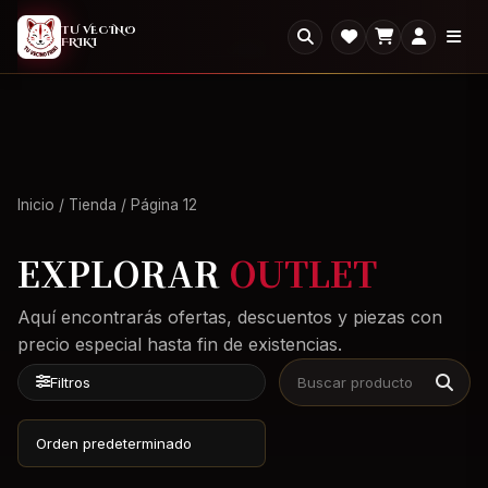
2X1
2x1 en todo el Outlet: llevate dos, paga uno.
×
TU VECINO
FRIKI
Ver Outlet
Inicio
/
Tienda
/ Página 12
EXPLORAR
OUTLET
Aquí encontrarás ofertas, descuentos y piezas con
precio especial hasta fin de existencias.
Filtros