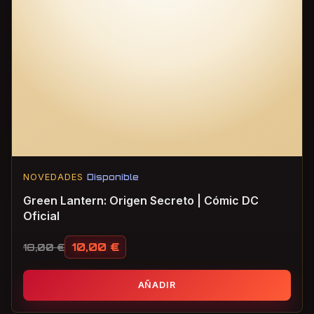
NOVEDADES
Disponible
Green Lantern: Origen Secreto | Cómic DC
Oficial
10,00
€
18,00
€
El precio original era: 18,00 €.
El precio actual es: 10,00 €.
AÑADIR