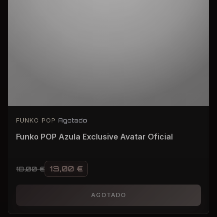
FUNKO POP
Agotado
Funko POP Azula Exclusive Avatar Oficial
13,00
€
18,00
€
El precio original era: 18,00 €.
El precio actual es: 13,00 €.
AGOTADO