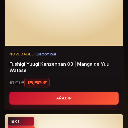
NOVEDADES
Disponible
Fushigi Yuugi Kanzenban 03 | Manga de Yuu
Watase
13,50
€
18,91
€
El precio original era: 18,91 €.
El precio actual es: 13,50 €.
AÑADIR
2X1