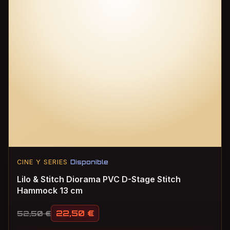
CINE Y SERIES
Disponible
Lilo & Stitch Diorama PVC D-Stage Stitch
Hammock 13 cm
22,50
€
52,50
€
El precio original era: 52,50 €.
El precio actual es: 22,50 €.