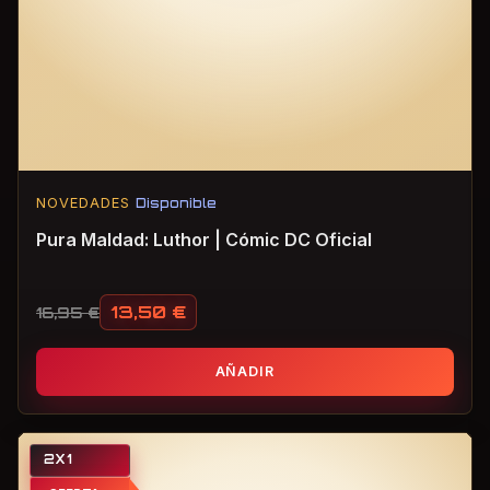
NOVEDADES
Disponible
Pura Maldad: Luthor | Cómic DC Oficial
13,50
€
16,95
€
El precio original era: 16,95 €.
El precio actual es: 13,50 €.
AÑADIR
2X1