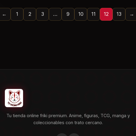
←
1
2
3
…
9
10
11
12
13
→
Tu tienda online friki premium. Anime, figuras, TCG, manga y
coleccionables con trato cercano.