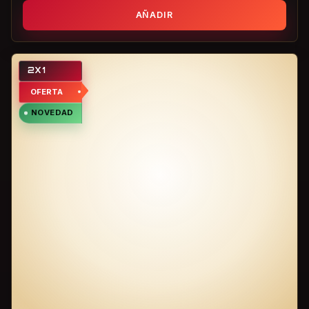
AÑADIR
2X1
OFERTA
NOVEDAD