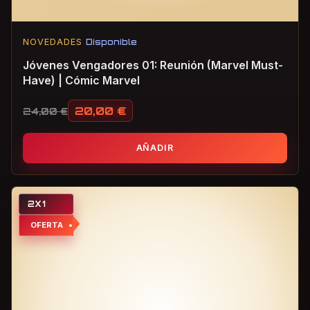
NOVEDADES
Disponible
Jóvenes Vengadores 01: Reunión (Marvel Must-
Have) | Cómic Marvel
20,00
€
24,00
€
El precio original era: 24,00 €.
El precio actual es: 20,00 €.
AÑADIR
2X1
OFERTA