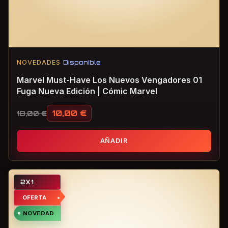
NOVEDADES
Disponible
Marvel Must-Have Los Nuevos Vengadores 01
Fuga Nueva Edición | Cómic Marvel
10,00
€
18,00
€
El precio original era: 18,00 €.
El precio actual es: 10,00 €.
AÑADIR
2X1
OFERTA
NOVEDAD