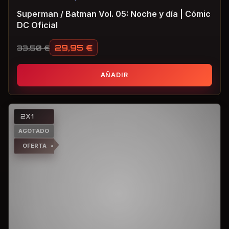
Superman / Batman Vol. 05: Noche y día | Cómic
DC Oficial
29,95
€
33,50
€
El precio original era: 33,50 €.
El precio actual es: 29,95 €.
AÑADIR
2X1
AGOTADO
OFERTA