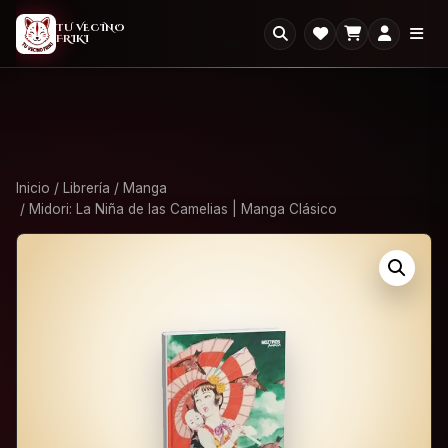
2X1
2x1 en todo el Outlet: llevate dos, paga uno.
×
TU VECINO
FRIKI
Ver Outlet
Inicio
/
Librería
/
Manga
/ Midori: La Niña de las Camelias | Manga Clásico