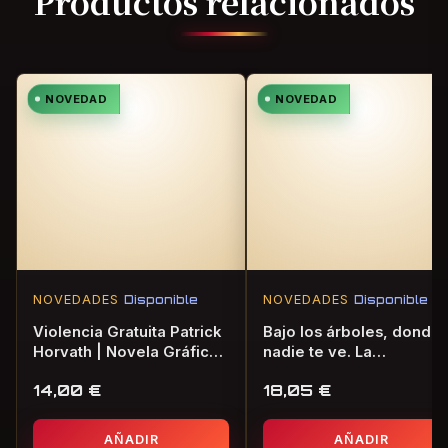
Productos relacionados
NOVEDAD
NOVEDAD
NOVEDADES
Disponible
NOVEDADES
Disponible
Violencia Gratuita Patrick
Bajo los árboles, donde
Horvath | Novela Gráfica
nadie te ve. La
de Terror
consagración de la
14,00
€
18,05
€
primavera | Novela
Gráfica de Terror
AÑADIR
AÑADIR