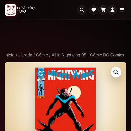
2X1
2x1 en todo el Outlet: llevate dos, paga uno.
×
TU VECINO
FRIKI
Ver Outlet
Inicio
/
Librería
/
Cómic
/ All In Nightwing 05 | Cómic DC Comics