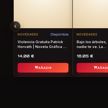
NOVEDADES
Disponible
NOVEDADES
Violencia Gratuita Patrick
Bajo los árboles
Horvath | Novela Gráfica de
nadie te ve. La
Terror
consagración de 
14,00
€
18,05
€
primavera | Nove
de Terror
AÑADIR
AÑAD