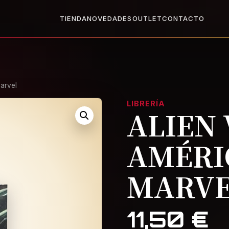
X1
2x1 en todo el Outlet: llevate dos, paga uno.
Ver Outlet
Base
TIENDA
NOVEDADES
OUTLET
CONTACTO
Marvel
LIBRERÍA
ALIEN 
AMÉRI
MARV
11,50
€