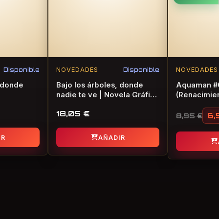
Disponible
NOVEDADES
Disponible
NOVEDADES
, donde
Bajo los árboles, donde
Aquaman #
nadie te ve | Novela Gráfica
(Renacimie
la
de Terror
Oficial
18,05
€
la Gráfica
6
8,95
€
El precio 
El precio
IR
AÑADIR