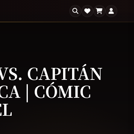
×
s
VS. CAPITÁN
CA | CÓMIC
EL