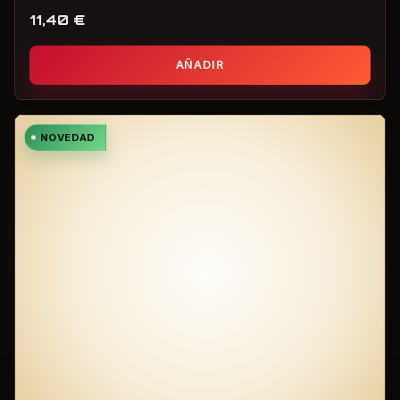
11,40
€
AÑADIR
NOVEDAD