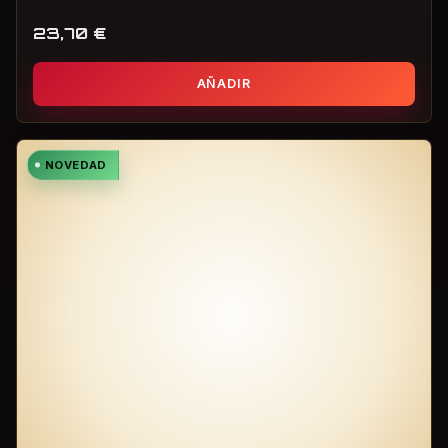
23,70
€
AÑADIR
NOVEDAD