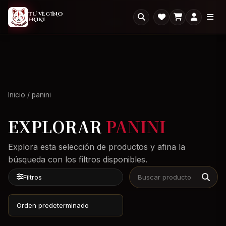
2X1
2x1 en todo el Outlet: llevate dos, paga uno.
×
TU VECINO
FRIKI
Ver Outlet
Inicio
/ panini
EXPLORAR
PANINI
Explora esta selección de productos y afina la
búsqueda con los filtros disponibles.
Filtros