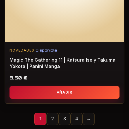
NOVEDADES
Disponible
Magic The Gathering 11 | Katsura Ise y Takuma
Yokota | Panini Manga
8,50
€
AÑADIR
1
2
3
4
→