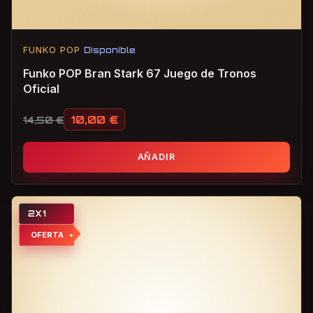
FUNKO POP
Disponible
Funko POP Bran Stark 67 Juego de Tronos
Oficial
10,00
€
14,50
€
El precio original era: 14,50 €.
El precio actual es: 10,00 €.
AÑADIR
2X1
OFERTA