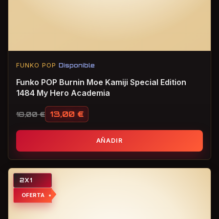
FUNKO POP
Disponible
Funko POP Burnin Moe Kamiji Special Edition
1484 My Hero Academia
13,00
€
18,00
€
El precio original era: 18,00 €.
El precio actual es: 13,00 €.
AÑADIR
2X1
OFERTA