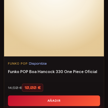
FUNKO POP
Disponible
Funko POP Boa Hancock 330 One Piece Oficial
10,00
€
14,50
€
El precio original era: 14,50 €.
El precio actual es: 10,00 €.
AÑADIR