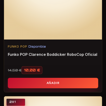
FUNKO POP
Disponible
Funko POP Clarence Boddicker RoboCop Oficial
10,00
€
14,50
€
El precio original era: 14,50 €.
El precio actual es: 10,00 €.
AÑADIR
2X1