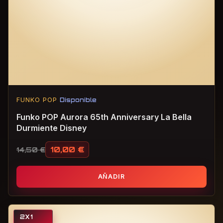
FUNKO POP
Disponible
Funko POP Aurora 65th Anniversary La Bella
Durmiente Disney
10,00
€
14,50
€
El precio original era: 14,50 €.
El precio actual es: 10,00 €.
AÑADIR
2X1