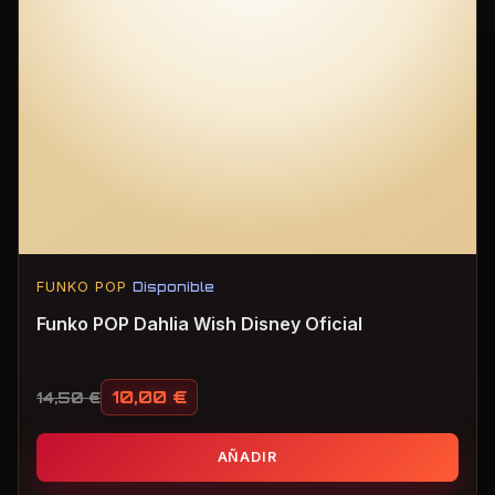
FUNKO POP
Disponible
Funko POP Dahlia Wish Disney Oficial
10,00
€
14,50
€
El precio original era: 14,50 €.
El precio actual es: 10,00 €.
AÑADIR