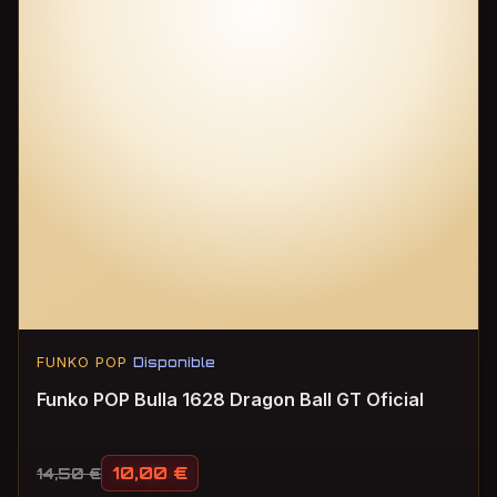
FUNKO POP
Disponible
Funko POP Bulla 1628 Dragon Ball GT Oficial
10,00
€
14,50
€
El precio original era: 14,50 €.
El precio actual es: 10,00 €.