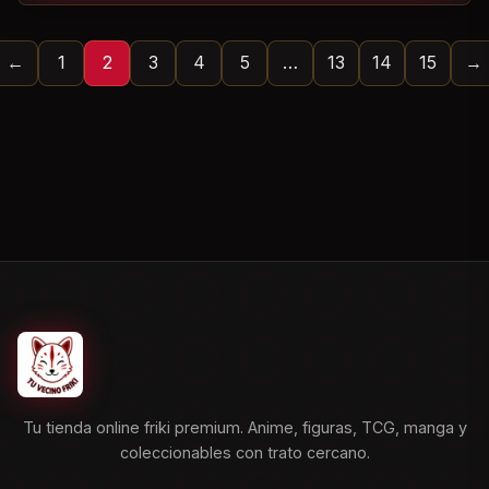
←
1
2
3
4
5
…
13
14
15
→
Tu tienda online friki premium. Anime, figuras, TCG, manga y
coleccionables con trato cercano.