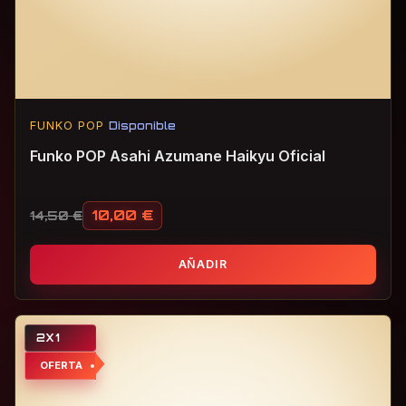
FUNKO POP
Disponible
Funko POP Asahi Azumane Haikyu Oficial
10,00
€
14,50
€
El precio original era: 14,50 €.
El precio actual es: 10,00 €.
AÑADIR
2X1
OFERTA