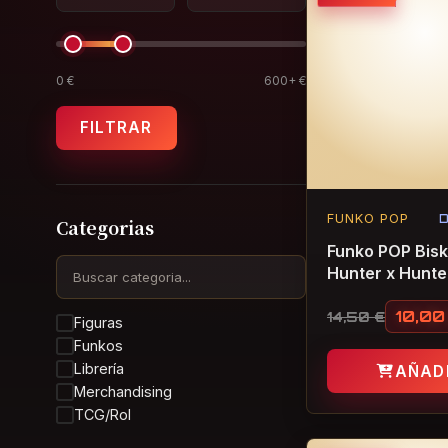
0 €
600+ €
FILTRAR
FUNKO POP
D
Categorias
Funko POP Bis
Hunter x Hunter
10,0
14,50
€
Figuras
El precio ori
El precio act
Funkos
Librería
AÑAD
Merchandising
TCG/Rol