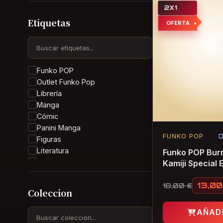
2X1
Etiquetas
OFERTA
Funko POP
Outlet Funko Pop
Librería
Manga
Cómic
Panini Manga
FUNKO POP
D
Figuras
Literatura
Funko POP Bur
Guts
Kamiji Special E
Kentaro Miura
1484 My Hero
13,0
Academia
Berserk
18,00
€
El precio ori
El precio act
Coleccion
Anime
manga de terror
AÑAD
Panini Comics