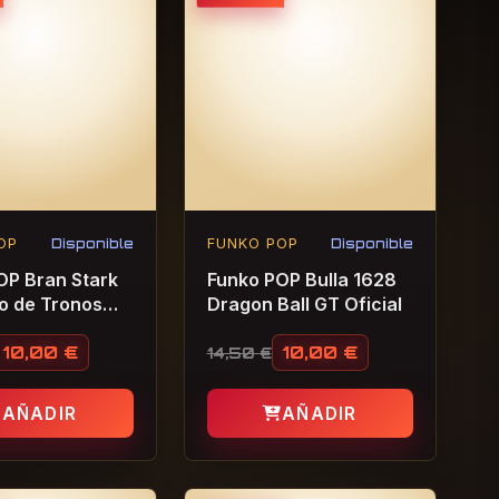
OP
Disponible
FUNKO POP
Disponible
OP Bran Stark
Funko POP Bulla 1628
o de Tronos
Dragon Ball GT Oficial
10,00
€
10,00
€
14,50
€
io original era: 14,50 €.
io actual es: 10,00 €.
El precio original era: 14,50 
El precio actual es: 10,00 €.
AÑADIR
AÑADIR