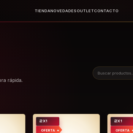
X1
2x1 en todo el Outlet: llevate dos, paga uno.
Ver Outlet
Base
TIENDA
NOVEDADES
OUTLET
CONTACTO
ra rápida.
2X1
2X1
OFERTA
OFERTA