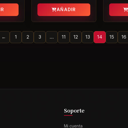
IR
AÑADIR
←
1
2
3
…
11
12
13
14
15
16
Soporte
Mi cuenta