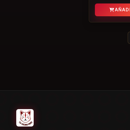
Cine y Series
Las Guerreras K-Pop
AÑAD
Mira
Arechi Manga
Zoey
material escolar
Rumi
regalo kpop
Mattel
novedades manga
cómic de superhéroes
cómic americano
manga romántico
Boys Love
agenda escolar 2026 2027
Banda del Halcón
merchandising kpop demon
hunters
Elma Van Vliet
accesorios escolares