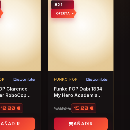
2X1
OFERTA
OP
Disponible
FUNKO POP
Disponible
OP Clarence
Funko POP Dabi 1834
er RoboCop
My Hero Academia
Oficial
10,00
€
15,00
€
18,00
€
io original era: 14,50 €.
io actual es: 10,00 €.
El precio original era: 18,00 
El precio actual es: 15,00 €.
AÑADIR
AÑADIR