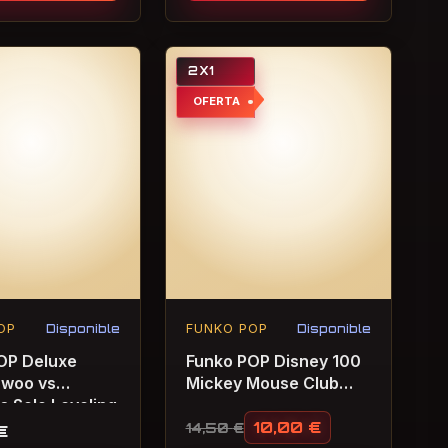
2X1
OFERTA
OP
Disponible
FUNKO POP
Disponible
OP Deluxe
Funko POP Disney 100
nwoo vs
Mickey Mouse Club
s Solo Leveling
Oficial
10,00
€
14,50
€
€
El precio original era: 14,50 
El precio actual es: 10,00 €.