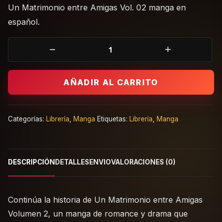
Un Matrimonio entre Amigas Vol. 02 manga en
español.
Un Matrimonio entre Amigas Vol 02 Manga Español cant
AÑADIR AL CARRITO
Categorías:
Librería
,
Manga
Etiquetas:
Librería
,
Manga
DESCRIPCIÓN
DETALLES
ENVIO
VALORACIONES (0)
Continúa la historia de Un Matrimonio entre Amigas
Volumen 2, un manga de romance y drama que