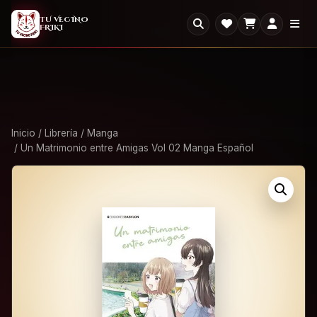
2X1
2x1 en todo el Outlet: llevate dos, paga uno.
×
TU VECINO
FRIKI
Ver Outlet
Inicio
/
Librería
/
Manga
/ Un Matrimonio entre Amigas Vol 02 Manga Español