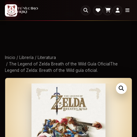
2X1
2x1 en todo el Outlet: llevate dos, paga uno.
×
TU VECINO
FRIKI
Ver Outlet
Inicio
/
Librería
/
Literatura
/ The Legend of Zelda Breath of the Wild Guía OficialThe
Legend of Zelda: Breath of the Wild guía oficial.