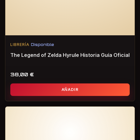
LIBRERÍA
Disponible
The Legend of Zelda Hyrule Historia Guía Oficial
38,00
€
AÑADIR