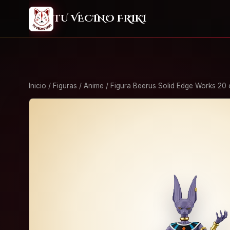
2
TU VECINO FRIKI
Inicio
/
Figuras
/
Anime
/ Figura Beerus Solid Edge Works 20