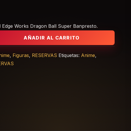
d Edge Works Dragon Ball Super Banpresto.
 Works 20 cm Dragon Ball Super Banpresto cantidad
AÑADIR AL CARRITO
nime
,
Figuras
,
RESERVAS
Etiquetas:
Anime
,
ERVAS