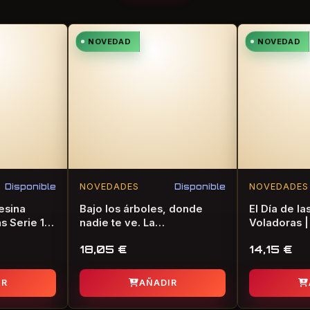
NOVEDAD
NOVEDAD
Disponible
NOVEDADES
Disponible
NOVEDADES
esina
Bajo los árboles, donde
El Día de l
 Serie 1 |
nadie te ve. La
Voladoras |
consagración de la
de Terror
18,05
€
14,15
€
primavera | Novela Gráfica
de Terror
IR
AÑADIR