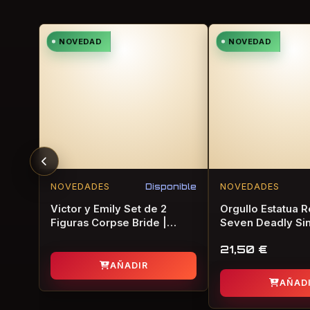
NOVEDAD
NOVEDAD
NOVEDADES
Disponible
NOVEDADES
Victor y Emily Set de 2
Orgullo Estatua R
Figuras Corpse Bride |
Seven Deadly Sins
SDToys
Geek Toys
21,50
€
AÑADIR
AÑAD