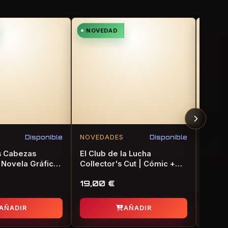
NOVEDAD
NOV
Disponible
NOVEDADES
Disponible
NOVE
as Cabezas
El Club de la Lucha
Violen
 Novela Gráfica
Collector's Cut | Cómic +
Horva
DVD
Terro
19,00
€
14,0
AÑADIR
AÑADIR