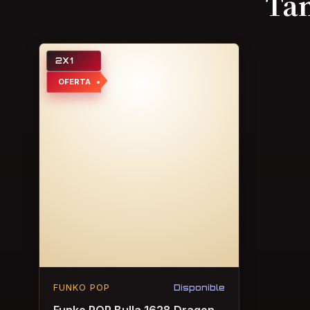
Ta
2X1
OFERTA
FUNKO POP
Disponible
Funko POP Bulla 1628 Dragon