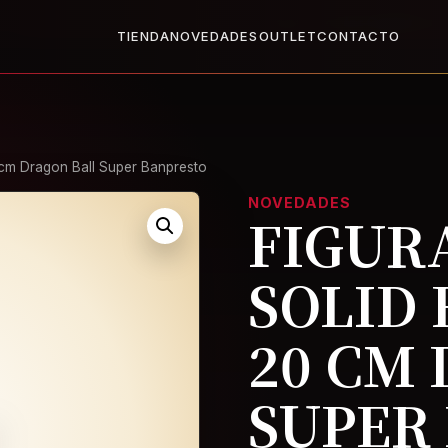
X1
2x1 en todo el Outlet: llevate dos, paga uno.
Ver Outlet
Base
TIENDA
NOVEDADES
OUTLET
CONTACTO
 cm Dragon Ball Super Banpresto
NOVEDADES
FIGUR
SOLID
20 CM
SUPER