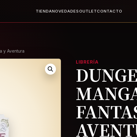
X1
2x1 en todo el Outlet: llevate dos, paga uno.
Ver Outlet
Base
TIENDA
NOVEDADES
OUTLET
CONTACTO
a y Aventura
LIBRERÍA
DUNGEO
MANGA
FANTAS
AVENT