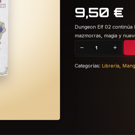
9,50
€
Dungeon Elf 02 continúa l
mazmorras, magia y nuevo
Dungeon Elf 02 | Manga d
Categorías:
Librería
,
Mang