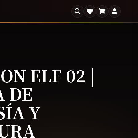
×
s
N ELF 02 |
 DE
ÍA Y
URA