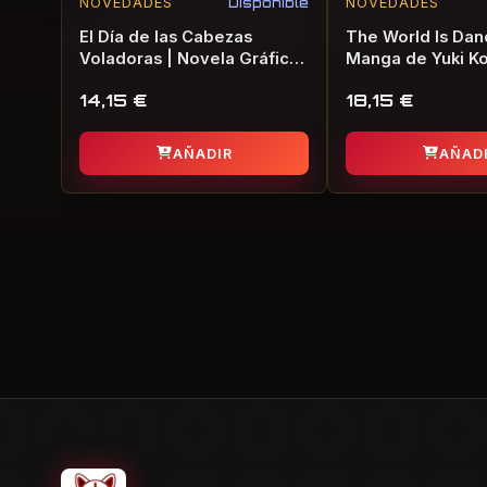
NOVEDADES
Disponible
NOVEDADES
El Día de las Cabezas
The World Is Danc
Voladoras | Novela Gráfica
Manga de Yuki 
de Terror
14,15
€
18,15
€
AÑADIR
AÑAD