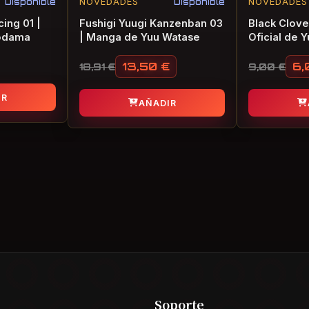
Disponible
NOVEDADES
Disponible
NOVEDADES
ing 01 |
Fushigi Yuugi Kanzenban 03
Black Clove
Kodama
| Manga de Yuu Watase
Oficial de 
13,50
€
6
18,91
€
9,00
€
El precio original era: 18,91 €.
El precio actual es: 13,50 €.
El precio 
El precio
IR
AÑADIR
Soporte