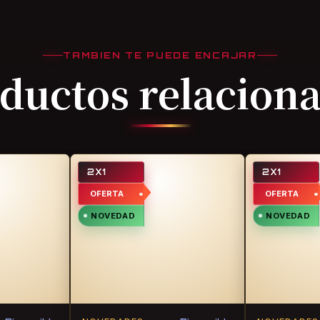
TAMBIEN TE PUEDE ENCAJAR
ductos relacion
2X1
2X1
OFERTA
OFERTA
NOVEDAD
NOVEDAD