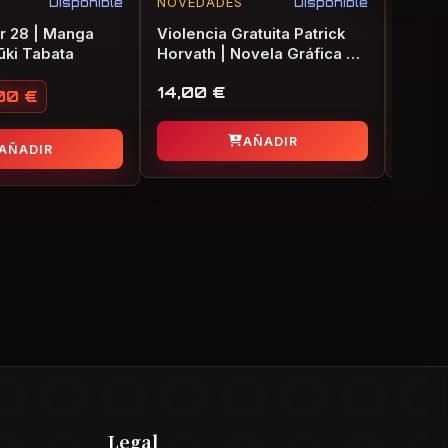
Disponible
NOVEDADES
Disponible
NOVE
r 28 | Manga
Violencia Gratuita Patrick
Bajo 
Yūki Tabata
Horvath | Novela Gráfica de
nadie 
Terror
consa
14,00
€
18,0
prima
,00
€
original era: 9,00 €.
 actual es: 6,00 €.
de Te
AÑADIR
AÑADIR
Legal