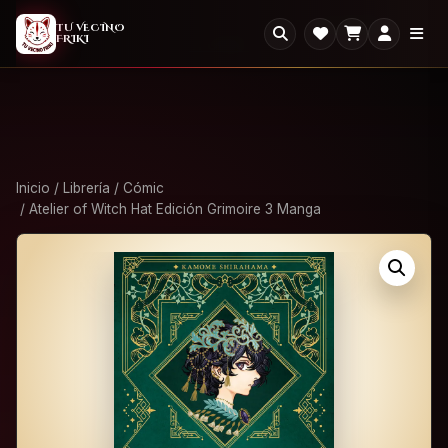
2X1
2x1 en todo el Outlet: llevate dos, paga uno.
×
TU VECINO
FRIKI
Ver Outlet
Inicio
/
Librería
/
Cómic
/ Atelier of Witch Hat Edición Grimoire 3 Manga