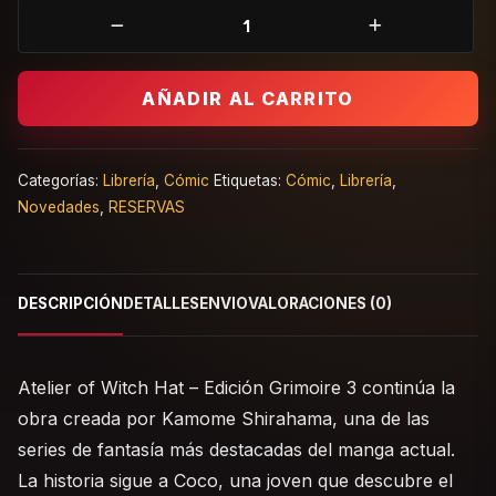
Atelier of Witch Hat Edición Grimoire 3 Manga cantidad
AÑADIR AL CARRITO
Categorías:
Librería
,
Cómic
Etiquetas:
Cómic
,
Librería
,
Novedades
,
RESERVAS
DESCRIPCIÓN
DETALLES
ENVIO
VALORACIONES (0)
Atelier of Witch Hat – Edición Grimoire 3 continúa la
obra creada por Kamome Shirahama, una de las
series de fantasía más destacadas del manga actual.
La historia sigue a Coco, una joven que descubre el