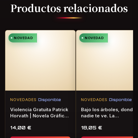
Productos relacionados
NOVEDAD
NOVEDAD
NOVEDADES
Disponible
NOVEDADES
Disponible
Violencia Gratuita Patrick
Bajo los árboles, donde
Horvath | Novela Gráfica
nadie te ve. La
de Terror
consagración de la
14,00
€
18,05
€
primavera | Novela
Gráfica de Terror