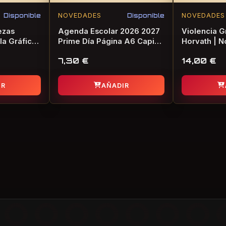
Disponible
NOVEDADES
Disponible
NOVEDADES
ezas
Agenda Escolar 2026 2027
Violencia Gr
la Gráfica
Prime Día Página A6 Capi
Horvath | N
Flower | Agenda Oficial
Terror
7,30
€
14,00
€
IR
AÑADIR