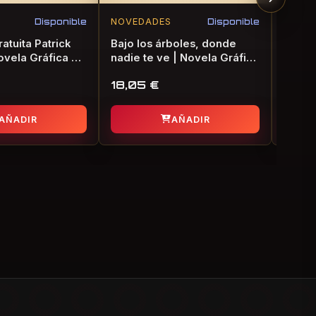
Disponible
NOVEDADES
Disponible
NOVE
atuita Patrick
Bajo los árboles, donde
The Wo
ovela Gráfica de
nadie te ve | Novela Gráfica
Manga
de Terror
18,05
€
18,1
AÑADIR
AÑADIR