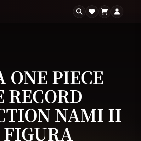
×
s
 ONE PIECE
E RECORD
TION NAMI II
| FIGURA