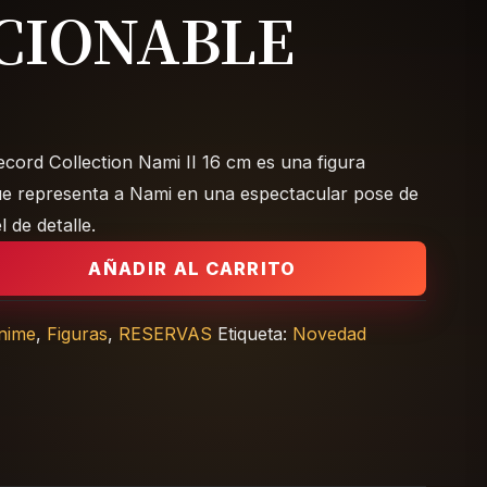
CIONABLE
ecord Collection Nami II 16 cm es una figura
ue representa a Nami en una espectacular pose de
 de detalle.
ecord Collection Nami II 16 cm | Figura Coleccionable canti
AÑADIR AL CARRITO
nime
,
Figuras
,
RESERVAS
Etiqueta:
Novedad