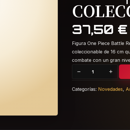
COLEC
37,50
€
Figura One Piece Battle R
coleccionable de 16 cm q
combate con un gran nivel
Figura One Piece Battle R
Categorías:
Novedades
,
A