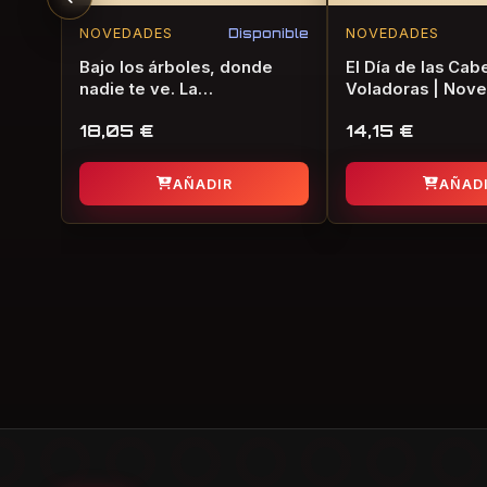
NOVEDADES
Disponible
NOVEDADES
Bajo los árboles, donde
El Día de las Cab
nadie te ve. La
Voladoras | Nove
consagración de la
de Terror
18,05
€
14,15
€
primavera | Novela Gráfica
de Terror
AÑADIR
AÑAD