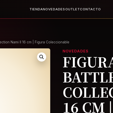
X1
2x1 en todo el Outlet: llevate dos, paga uno.
Ver Outlet
Base
TIENDA
NOVEDADES
OUTLET
CONTACTO
ection Nami II 16 cm | Figura Coleccionable
NOVEDADES
FIGURA
BATTL
COLLEC
16 CM 