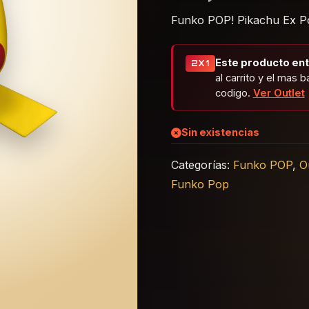
Funko POP! Pikachu Ex Po
Este producto entr
2X1
al carrito y el mas b
codigo.
Ver Outlet
Sin existencias
Categorías:
Funko POP
,
O
Funko Pop