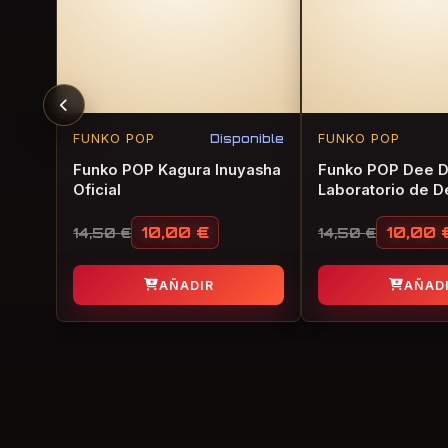
FUNKO POP
Disponible
FUNKO POP
Funko POP Kagura Inuyasha
Funko POP Dee 
Oficial
Laboratorio de D
Oficial
10,00
€
10,00
14,50
€
14,50
€
El precio original era: 14,50 €.
El precio actual es: 10,00 €.
El precio orig
El precio actu
AÑADIR
AÑAD