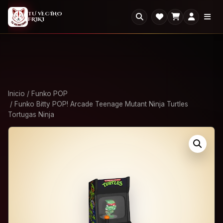
2X1
2x1 en todo el Outlet: llevate dos, paga uno.
×
TU VECINO
FRIKI
Ver Outlet
Inicio
/
Funko POP
/ Funko Bitty POP! Arcade Teenage Mutant Ninja Turtles
Tortugas Ninja