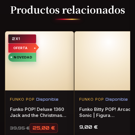
Productos relacionados
2X1
OFERTA
NOVEDAD
FUNKO POP
Disponible
FUNKO POP
Disponible
Funko POP! Deluxe 1360
Funko Bitty POP! Arcade
Jack and the Christmas
Sonic | Figura
Door The Nightmare
Coleccionable
9,00
€
Before Christmas | Figura
25,00
€
39,95
€
El precio original era: 39,95 €.
El precio actual es: 25,00 €.
Oficial